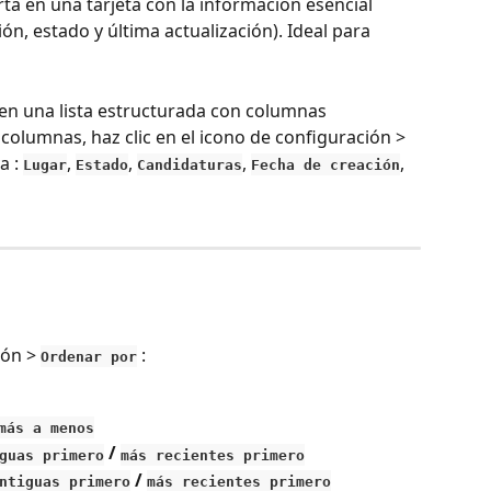
rta en una tarjeta con la información esencial 
ón, estado y última actualización). Ideal para 
 en una lista estructurada con columnas 
columnas, haz clic en el icono de configuración > 
a : 
, 
, 
, 
, 
Lugar
Estado
Candidaturas
Fecha de creación
ión > 
 :
Ordenar por
más a menos
 / 
guas primero
más recientes primero
 / 
ntiguas primero
más recientes primero