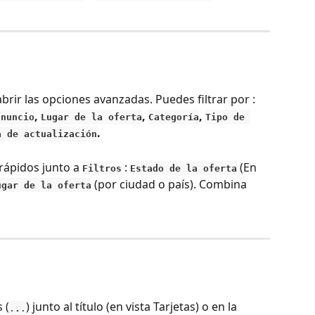
abrir las opciones avanzadas. Puedes filtrar por : 
, 
, 
, 
anuncio
Lugar de la oferta
Categoría
Tipo de 
.
a de actualización
 rápidos junto a 
 : 
 (En 
Filtros
Estado de la oferta
 (por ciudad o país). Combina 
ugar de la oferta
 (
) junto al título (en vista Tarjetas) o en la 
.
.
.