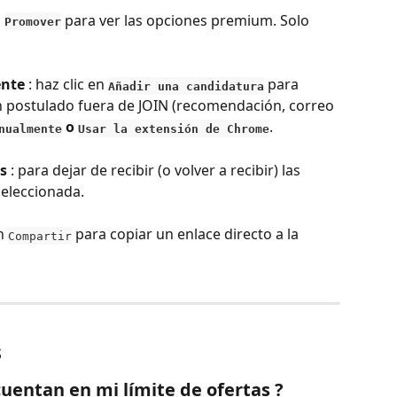
 
 para ver las opciones premium. Solo 
Promover
ente
 : haz clic en 
 para 
Añadir una candidatura
n postulado fuera de JOIN (recomendación, correo 
 o 
.
nualmente
Usar la extensión de Chrome
s
 : para dejar de recibir (o volver a recibir) las 
seleccionada.
n 
 para copiar un enlace directo a la 
Compartir
s
cuentan en mi límite de ofertas ?