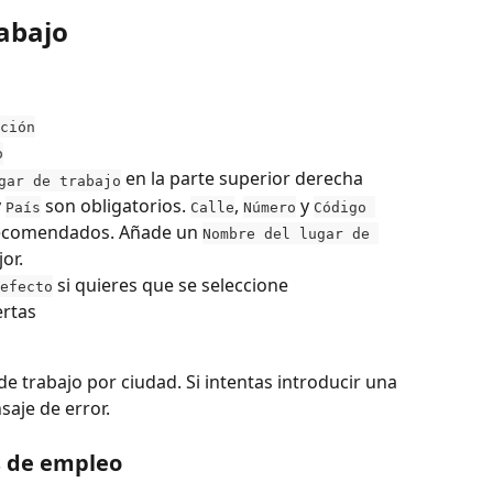
rabajo
ción
o
 en la parte superior derecha
gar de trabajo
 
 son obligatorios. 
, 
 y 
País
Calle
Número
Código 
recomendados. Añade un 
Nombre del lugar de 
or.
 si quieres que se seleccione 
efecto
ertas
e trabajo por ciudad. Si intentas introducir una 
saje de error.
s de empleo