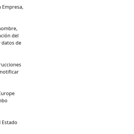
a Empresa, 
(nombre, 
ción del 
 datos de 
trucciones 
notificar 
Europe 
mbo 
l Estado 