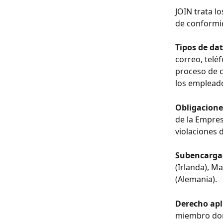
JOIN trata l
de conformid
Tipos de da
correo, telé
proceso de c
los emplead
Obligacione
de la Empresa
violaciones d
Subencarga
(Irlanda), M
(Alemania).
Derecho apl
miembro don