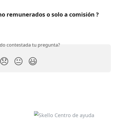
no remunerados o solo a comisión ?
do contestada tu pregunta?
😞
😐
😃