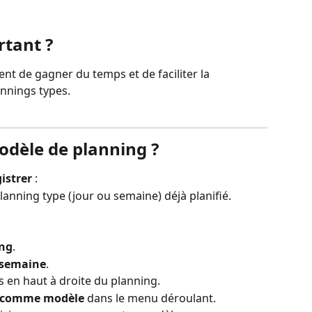
rtant ?
t de gagner du temps et de faciliter la 
annings types.
dèle de planning ?
istrer
 :
lanning type (jour ou semaine) déjà planifié.
ng
.
semaine
.
ts en haut à droite du planning.
r comme modèle
 dans le menu déroulant.