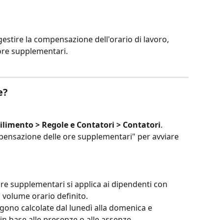
gestire la compensazione dell'orario di lavoro, 
ore supplementari.
e?
ilimento > Regole e Contatori > Contatori
.
mpensazione delle ore supplementari" per avviare 
e supplementari si applica ai dipendenti con 
 volume orario definito.
ono calcolate dal lunedì alla domenica e 
n base alle presenze o alle assenze.